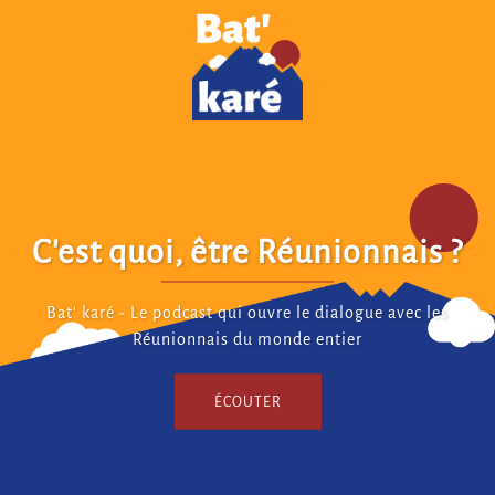
C'est quoi, être Réunionnais ?
Bat' karé - Le podcast qui ouvre le dialogue avec les
Réunionnais du monde entier
ÉCOUTER